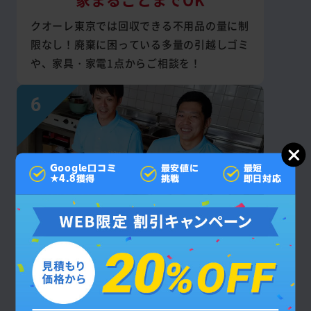
クオーレ東京では回収できる不用品の量に制
限なし！廃棄に困っている多量の引越しゴミ
や、家具・家電1点からご相談を！
Google口コミ
最安値に
最短
★4.8獲得
挑戦
即日対応
見積もり後の
追加料金なし
お支払いいただく回収・作業費は契約成立後