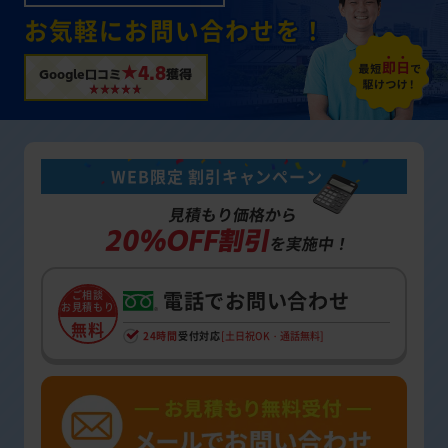
お気軽にお問い合わせを！
★4.8
Google口コミ
獲得
WEB限定 割引キャンペーン
見積もり価格から
20%OFF割引
を実施中！
電話でお問い合わせ
ご相談
お見積もり
無料
24時間
受付対応
[土日祝OK・通話無料]