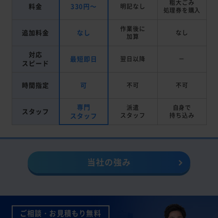
粗大ごみ
料金
330円～
明記なし
処理券を
購入
作業後に
追加料金
なし
なし
加算
対応
最短即日
翌日以降
－
スピード
時間指定
可
不可
不可
専門
派遣
自身で
スタッフ
スタッフ
スタッフ
持ち込み
当社の強み
ご相談・お見積もり無料