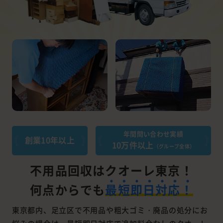
年間問い合わせ実績
創業10年以上
10万件以上
（グループ全体）
不用品回収はクオーレ東京！
何点からでも
最短即日対応！
東京都内、足立区で不用品や粗大ゴミ・廃品の処分にお