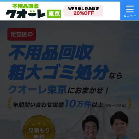
足立区の
不用品回収
粗大ゴミ処分
なら
クオーレ東京
におまかせ！