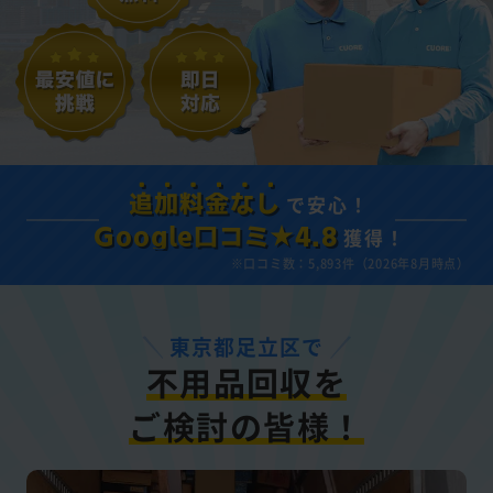
で安心！
追加料金なし
獲得！
Google口コミ★4.8
※口コミ数：5,893件（2026年8月時点）
東京都足立区で
不用品回収を
ご検討の皆様！