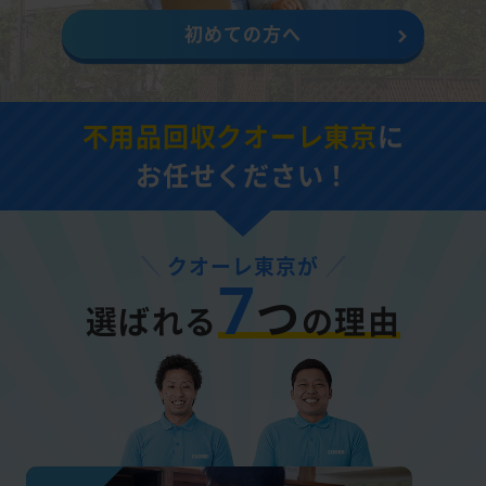
初めての方へ
不用品回収クオーレ東京
に
お任せください！
クオーレ東京が
7
つ
選ばれる
の理由