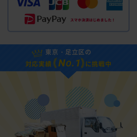
東京・足立区の
N
.1
O
対応実績
に挑戦中