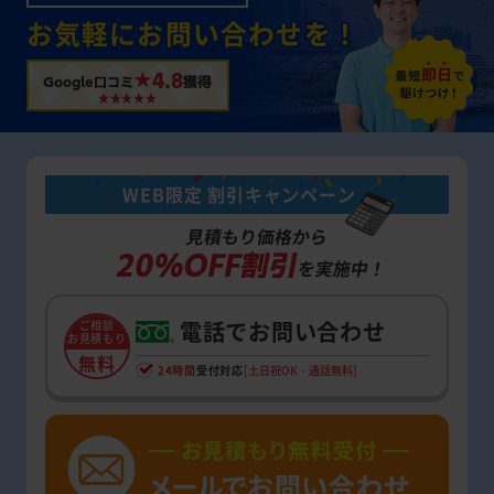
お気軽にお問い合わせを！
★4.8
Google口コミ
獲得
WEB限定 割引キャンペーン
見積もり価格から
20%OFF割引
を実施中！
電話でお問い合わせ
ご相談
お見積もり
無料
24時間
受付対応
[土日祝OK・通話無料]