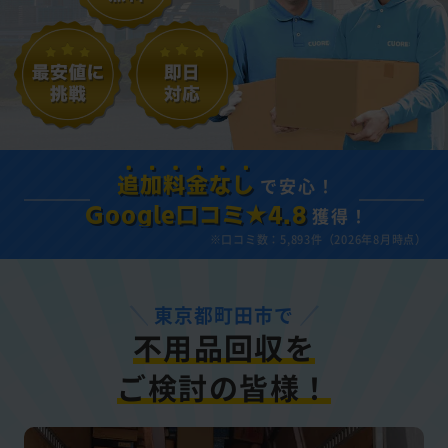
で安心！
追加料金なし
獲得！
Google口コミ★4.8
※口コミ数：5,893件（2026年8月時点）
東京都町田市で
不用品回収を
ご検討の皆様！