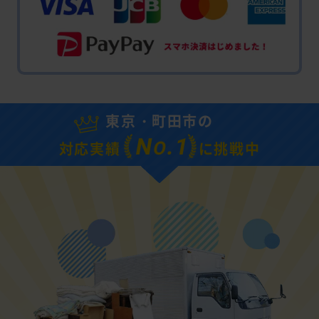
東京・町田市の
N
.1
O
対応実績
に挑戦中