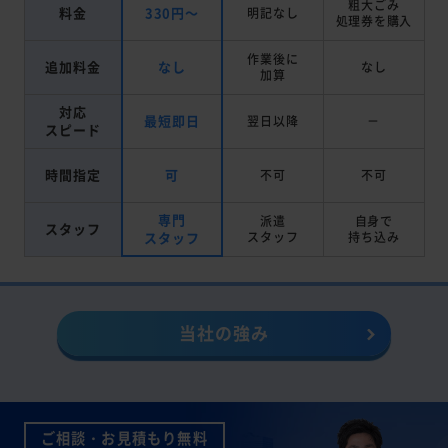
粗大ごみ
料金
330円～
明記なし
処理券を
購入
作業後に
追加料金
なし
なし
加算
対応
最短即日
翌日以降
－
スピード
時間指定
可
不可
不可
専門
派遣
自身で
スタッフ
スタッフ
スタッフ
持ち込み
当社の強み
ご相談・お見積もり無料