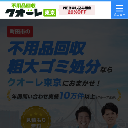
町田市の
不用品回収
粗大ゴミ処分
なら
クオーレ東京
におまかせ！