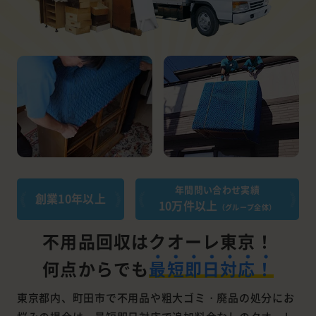
年間問い合わせ実績
創業10年以上
10万件以上
（グループ全体）
不用品回収はクオーレ東京！
何点からでも
最短即日対応！
東京都内、町田市で不用品や粗大ゴミ・廃品の処分にお