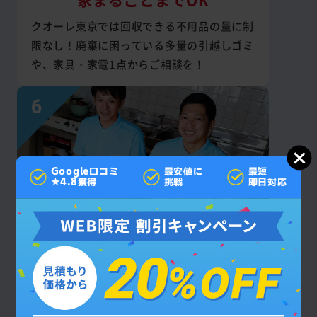
クオーレ東京では回収できる不用品の量に制
限なし！廃棄に困っている多量の引越しゴミ
や、家具・家電1点からご相談を！
Google口コミ
最安値に
最短
★4.8獲得
挑戦
即日対応
見積もり後の
追加料金なし
お支払いいただく回収・作業費は契約成立後