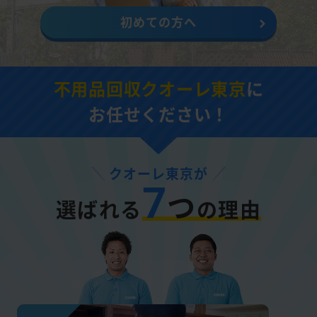
初めての方へ
不用品回収クオーレ東京
に
お任せください！
クオーレ東京が
7
つ
選ばれる
の理由