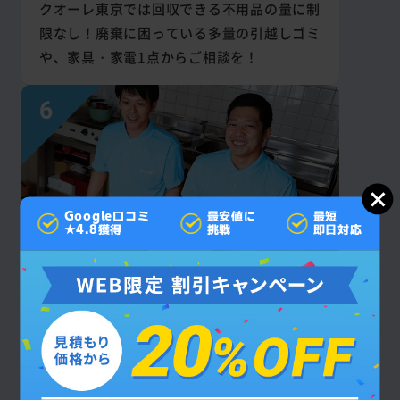
クオーレ東京では回収できる不用品の量に制
限なし！廃棄に困っている多量の引越しゴミ
や、家具・家電1点からご相談を！
Google口コミ
最安値に
最短
★4.8獲得
挑戦
即日対応
見積もり後の
追加料金なし
お支払いいただく回収・作業費は契約成立後
に追加で回収を依頼しない限り、原則として