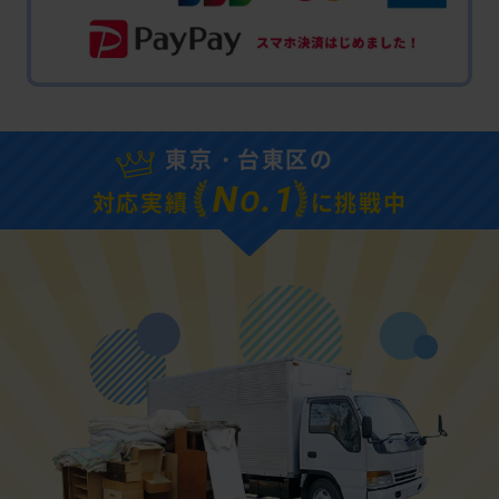
東京・台東区の
N
.1
O
対応実績
に挑戦中