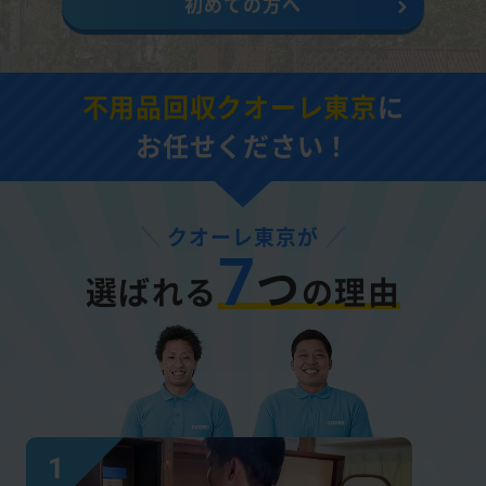
初めての方へ
不用品回収クオーレ東京
に
お任せください！
クオーレ東京が
7
つ
選ばれる
の理由