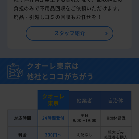
負担のみで不用品回収をご依頼いただけます。
廃品・引越しゴミの回収もお任せを！
スタッフ紹介
クオーレ東京は
他社とココがちがう
クオーレ
他業者
自治体
東京
平日
対応時間
24時間受付
自治体指定
9:00～19:00
粗大ごみ
料金
330円～
明記なし
処理券を
購入