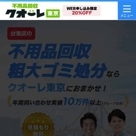
台東区の
不用品回収
粗大ゴミ処分
なら
クオーレ東京
におまかせ！