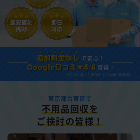
で安心！
追加料金なし
獲得！
Google口コミ★4.8
※口コミ数：5,893件（2026年8月時点）
東京都台東区で
不用品回収を
ご検討の皆様！