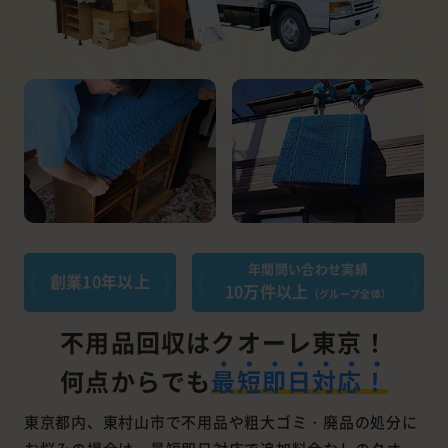
年間問い合わせ実績
創業10年以上
10万件以上
（グループ全体）
不用品回収はクオーレ東京！
何点からでも
最短即日対応！
東京都内、東村山市で不用品や粗大ゴミ・廃品の処分に