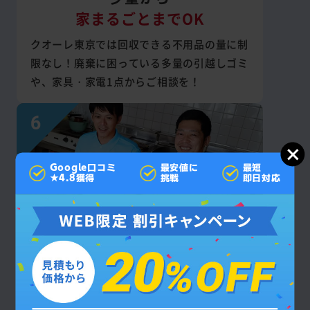
家まるごとまでOK
クオーレ東京では回収できる不用品の量に制
限なし！廃棄に困っている多量の引越しゴミ
や、家具・家電1点からご相談を！
Google口コミ
最安値に
最短
★4.8獲得
挑戦
即日対応
見積もり後の
追加料金なし