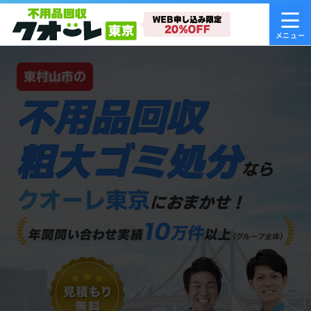
東村山市の
不用品回収
粗大ゴミ処分
なら
クオーレ東京
におまかせ！