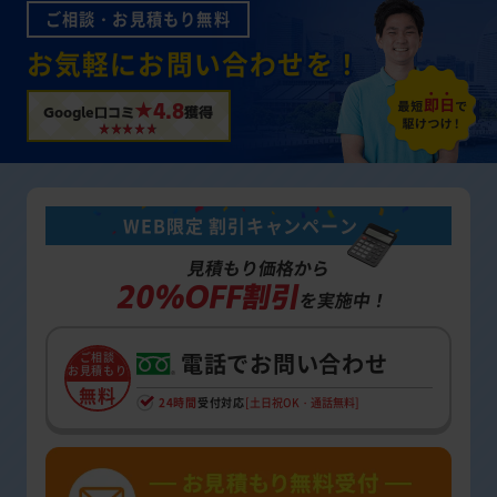
ご相談・お見積もり無料
お気軽にお問い合わせを！
★4.8
Google口コミ
獲得
WEB限定 割引キャンペーン
見積もり価格から
20%OFF割引
を実施中！
電話でお問い合わせ
ご相談
お見積もり
無料
24時間
受付対応
[土日祝OK・通話無料]