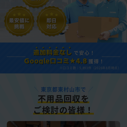
で安心！
追加料金なし
獲得！
Google口コミ★4.8
※口コミ数：5,893件（2026年8月時点）
東京都東村山市で
不用品回収を
ご検討の皆様！