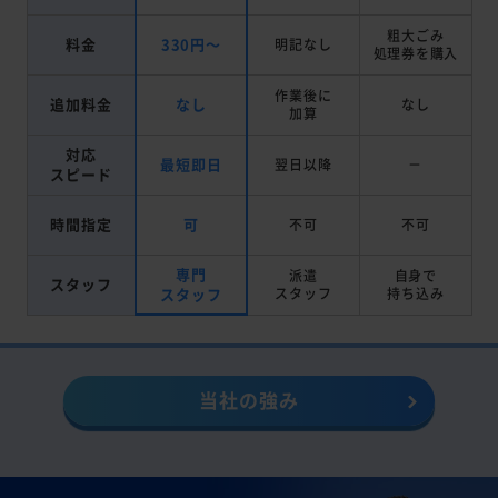
粗大ごみ
料金
330円～
明記なし
処理券を
購入
作業後に
追加料金
なし
なし
加算
対応
最短即日
翌日以降
－
スピード
時間指定
可
不可
不可
専門
派遣
自身で
スタッフ
スタッフ
スタッフ
持ち込み
当社の強み