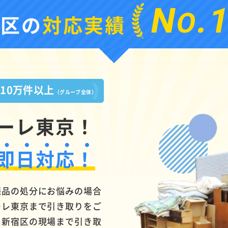
N
.
O
宿区の
対応実績
10万件以上
績
（グループ全体）
ーレ東京！
即日対応！
廃品の処分にお悩みの場合
ーレ東京まで引き取りをご
、新宿区の現場まで引き取