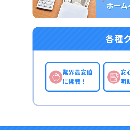
各種
業界最安値
安
に挑戦！
明