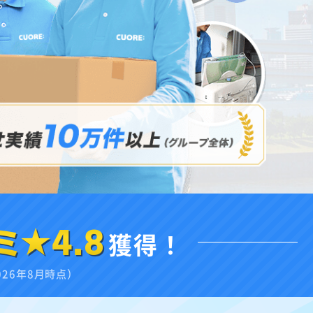
ミ★4.8
獲得！
026年8月時点）