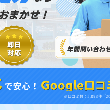
おまかせ！
し
で安心！
Google口コ
※口コミ数：5,893件（2