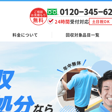
0120-345-6
ご相談
お見積もり
無料
24時間
受付対応
土日祝OK
料金について
回収対象品目一覧
収
処分
なら