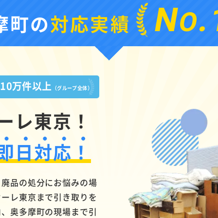
N
.
O
摩町の
対応実績
10万件以上
績
（グループ全体）
ーレ東京！
即日対応！
・廃品の処分にお悩みの場
オーレ東京まで引き取りを
内、奥多摩町の現場まで引