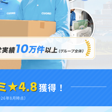
ミ★4.8
獲得！
026年8月時点）