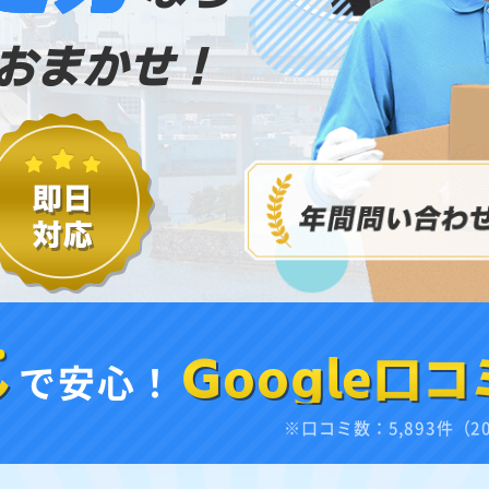
おまかせ！
し
で安心！
Google口コ
※口コミ数：5,893件（2