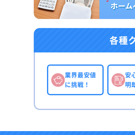
各種
業界最安値
安
に挑戦！
明