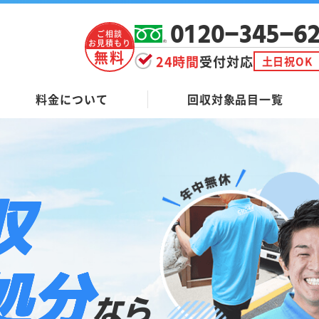
0120-345-6
ご相談
お見積もり
無料
24時間
受付対応
土日祝OK
料金について
回収対象品目一覧
収
処分
なら