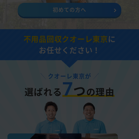
初めての方へ
不用品回収クオーレ東京
に
お任せください！
クオーレ東京が
7
つ
選ばれる
の理由