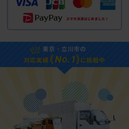
東京・立川市の
N
.1
O
対応実績
に挑戦中