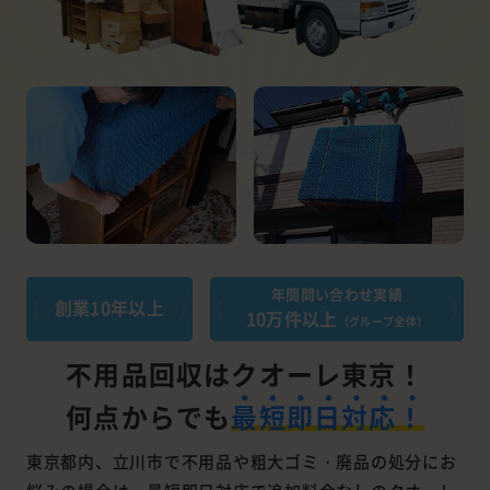
年間問い合わせ実績
創業10年以上
10万件以上
（グループ全体）
不用品回収はクオーレ東京！
何点からでも
最短即日対応！
東京都内、立川市で不用品や粗大ゴミ・廃品の処分にお