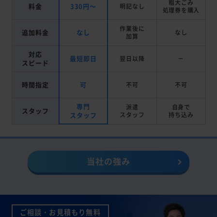
粗大ごみ
料金
330円～
明記なし
処理券を
購入
作業後に
追加料金
なし
なし
加算
対応
最短即日
翌日以降
－
スピード
時間指定
可
不可
不可
専門
派遣
自身で
スタッフ
スタッフ
スタッフ
持ち込み
当社の強み
ご相談・お見積もり無料