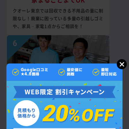
クオーレ東京では回収できる不用品の量に制
限なし！廃棄に困っている多量の引越しゴミ
や、家具・家電1点からご相談を！
Google口コミ
最安値に
最短
★4.8獲得
挑戦
即日対応
見積もり後の
追加料金なし
お支払いいただく回収・作業費は契約成立後