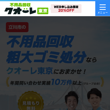
立川市の
不用品回収
粗大ゴミ処分
なら
クオーレ東京
におまかせ！