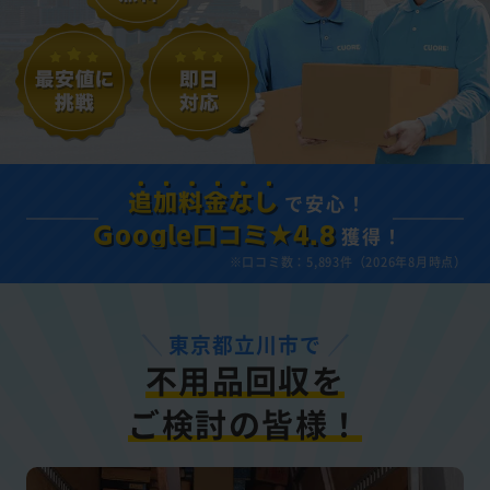
で安心！
追加料金なし
獲得！
Google口コミ★4.8
※口コミ数：5,893件（2026年8月時点）
東京都立川市で
不用品回収を
ご検討の皆様！