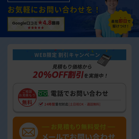
お気軽にお問い合わせを！
★4.8
Google口コミ
獲得
WEB限定 割引キャンペーン
見積もり価格から
20%OFF割引
を実施中！
電話でお問い合わせ
ご相談
お見積もり
無料
24時間
受付対応
[土日祝OK・通話無料]