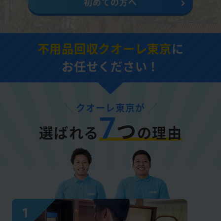
初めての方へ
不用品回収クオーレ東京
に
お任せください！
クオーレ東京が
7
つ
選ばれる
の理由