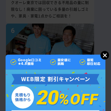
クオーレ東京では回収できる不用品の量に制
限なし！廃棄に困っている多量の引越しゴミ
や、家具・家電1点からご相談を！
Google口コミ
最安値に
最短
★4.8獲得
挑戦
即日対応
見積もり後の
追加料金なし
お支払いいただく回収・作業費は契約成立後
に追加で回収を依頼しない限り、原則として