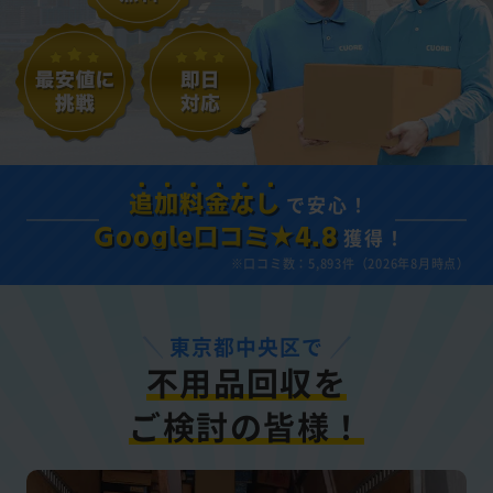
で安心！
追加料金なし
獲得！
Google口コミ★4.8
※口コミ数：5,893件（2026年8月時点）
東京都中央区で
不用品回収を
ご検討の皆様！