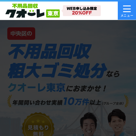
中央区の
不用品回収
粗大ゴミ処分
なら
クオーレ東京
におまかせ！