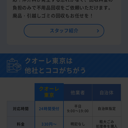
負担のみで不用品回収をご依頼いただけます。
廃品・引越しゴミの回収もお任せを！
スタッフ紹介
クオーレ東京は
他社とココがちがう
クオーレ
他業者
自治体
東京
平日
対応時間
24時間受付
自治体指定
9:00～19:00
粗大ごみ
料金
330円～
明記なし
処理券を
購入