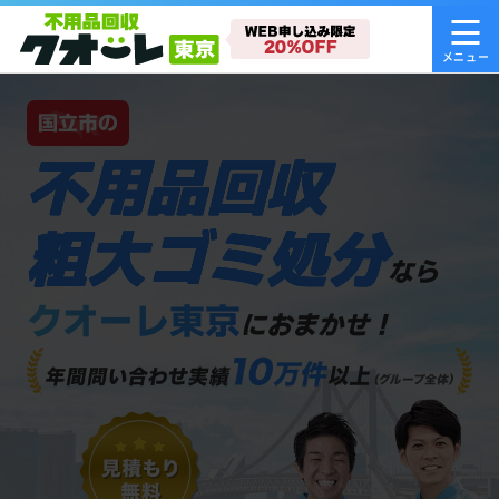
国立市の
不用品回収
粗大ゴミ処分
なら
クオーレ東京
におまかせ！