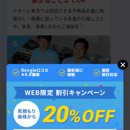
クオーレ東京では回収できる不用品の量に制
限なし！廃棄に困っている多量の引越しゴミ
や、家具・家電1点からご相談を！
Google口コミ
最安値に
最短
★4.8獲得
挑戦
即日対応
見積もり後の
追加料金なし
お支払いいただく回収・作業費は契約成立後