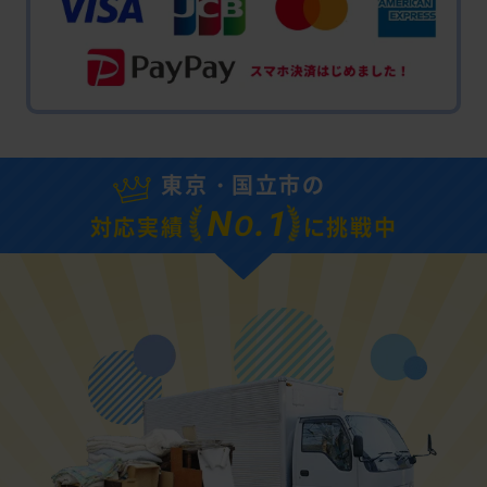
東京・国立市の
N
.1
O
対応実績
に挑戦中