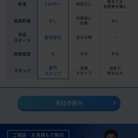
粗大ごみ
料金
330円～
明記なし
処理券を
購入
作業後に
追加料金
なし
なし
加算
対応
最短即日
翌日以降
－
スピード
時間指定
可
不可
不可
専門
派遣
自身で
スタッフ
スタッフ
スタッフ
持ち込み
当社の強み
ご相談・お見積もり無料