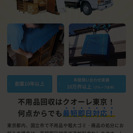
年間問い合わせ実績
創業10年以上
10万件以上
（グループ全体）
不用品回収はクオーレ東京！
何点からでも
最短即日対応！
東京都内、国立市で不用品や粗大ゴミ・廃品の処分にお