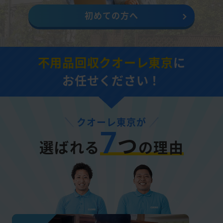
初めての方へ
不用品回収クオーレ東京
に
お任せください！
クオーレ東京が
7
つ
選ばれる
の理由