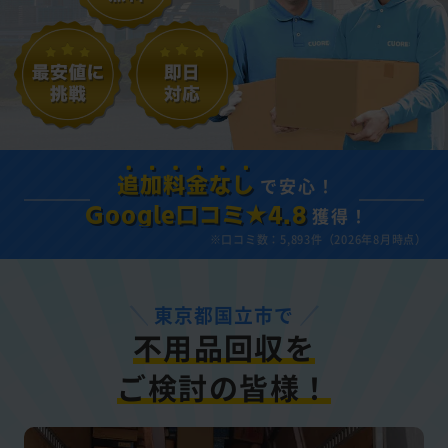
で安心！
追加料金なし
獲得！
Google口コミ★4.8
※口コミ数：5,893件（2026年8月時点）
東京都国立市で
不用品回収を
ご検討の皆様！