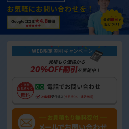
お気軽にお問い合わせを！
★4.8
Google口コミ
獲得
WEB限定 割引キャンペーン
見積もり価格から
20%OFF割引
を実施中！
電話でお問い合わせ
ご相談
お見積もり
無料
24時間
受付対応
[土日祝OK・通話無料]