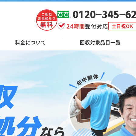
0120-345-6
ご相談
お見積もり
無料
24時間
受付対応
土日祝OK
料金について
回収対象品目一覧
収
処分
なら