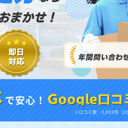
おまかせ！
し
で安心！
Google口コ
※口コミ数：5,893件（2