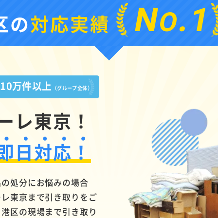
N
.1
O
区の
対応実績
10万件以上
績
（グループ全体）
ーレ東京！
即日対応！
品の処分にお悩みの場合
ーレ東京まで引き取りをご
、港区の現場まで引き取り