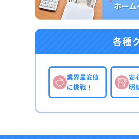
各種
業界最安値
安
に挑戦！
明