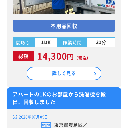
不用品回収
1DK
30分
間取り
作業時間
14,300
円
総額
（税込）
詳しく見る
アパートの1Kのお部屋から洗濯機を搬
出、回収しました
2026年07月09日
東京都豊島区／