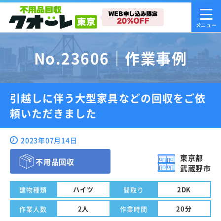
No.23606｜作業事例
引越しに伴う大型家具などの回収をご依
頼いただきました
2023年07月14日
東京都
不用品回収
武蔵野市
ハイツ
2DK
建物種類
間取り
2人
20分
作業人数
作業時間