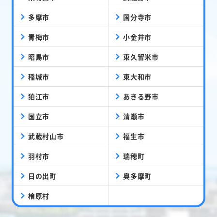
多摩市
国分寺市
青梅市
小金井市
昭島市
東久留米市
稲城市
東大和市
狛江市
あきる野市
国立市
清瀬市
武蔵村山市
福生市
羽村市
瑞穂町
日の出町
奥多摩町
檜原村