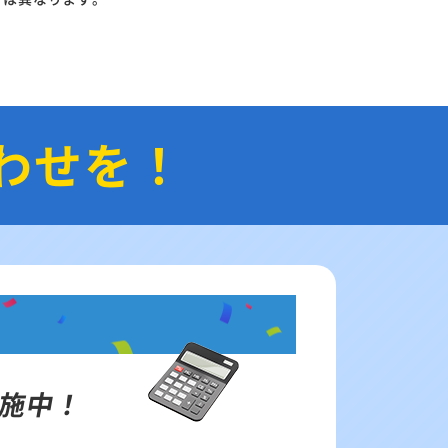
わせを！
施中！