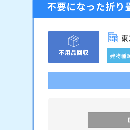
不要になった折り
東
不用品回収
建物種