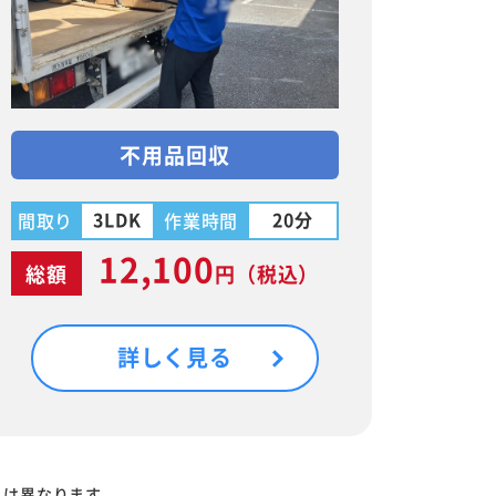
不用品回収
3LDK
20分
間取り
作業時間
12,100
総額
円
（税込）
詳しく見る
りは異なります。