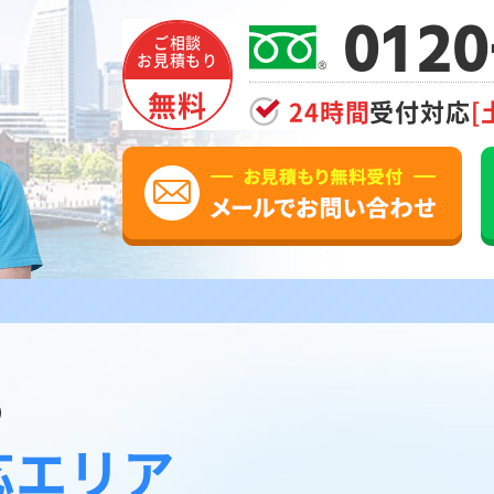
0120
ご相談
お見積もり
無料
24時間
受付対応
[
の
応エリア