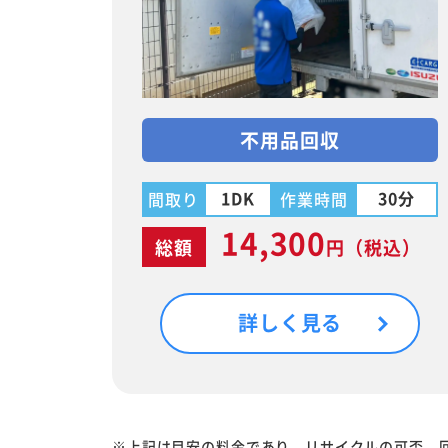
不用品回収
1DK
30分
間取り
作業時間
14,300
総額
円
（税込）
詳しく見る
※上記は目安の料金であり、リサイクルの可否、