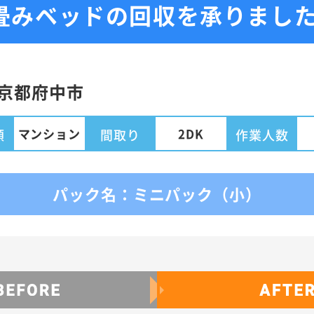
畳みベッドの回収を承りまし
京都
府中市
マンション
2DK
類
間取り
作業人数
パック名：ミニパック（小）