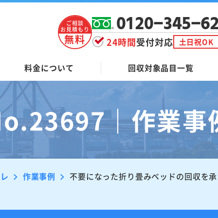
0120-345-6
ご相談
お見積もり
無料
24時間
受付対応
土日祝OK
料金について
回収対象品目一覧
No.23697｜作業事
ーレ
作業事例
不要になった折り畳みベッドの回収を承