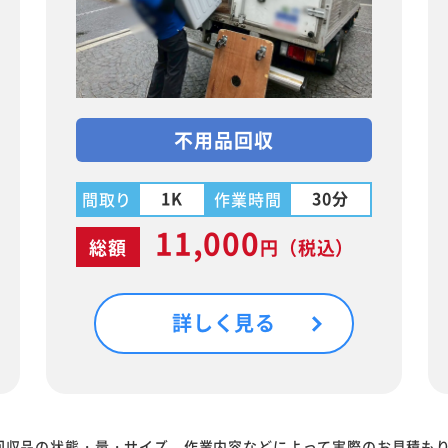
不用品回収
1K
30分
間取り
作業時間
11,000
総額
円
（税込）
詳しく見る
回収品の状態・量・サイズ、作業内容などによって実際のお見積も