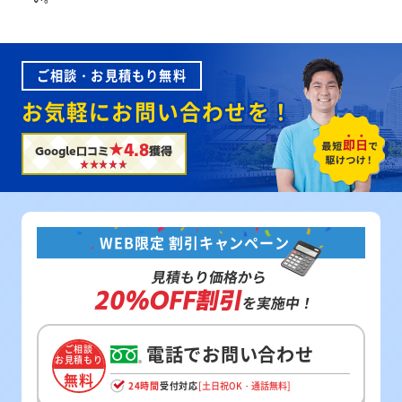
ご相談・お見積もり無料
お気軽にお問い合わせを！
★4.8
Google口コミ
獲得
WEB限定 割引キャンペーン
見積もり価格から
20%OFF割引
を実施中！
電話でお問い合わせ
ご相談
お見積もり
無料
24時間
受付対応
[土日祝OK・通話無料]