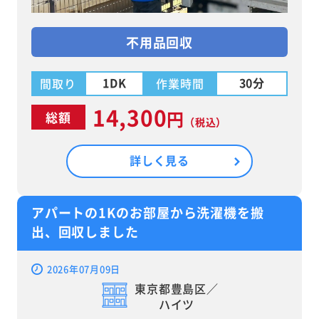
不用品回収
1DK
30分
間取り
作業時間
14,300
円
総額
（税込）
詳しく見る
アパートの1Kのお部屋から洗濯機を搬
出、回収しました
2026年07月09日
東京都豊島区／
ハイツ