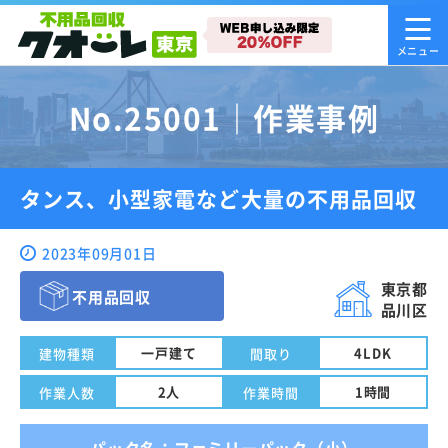
No.25001｜作業事例
タンス、小型家電など大量の不用品回収
2023年09月01日
東京都
不用品回収
品川区
一戸建て
4LDK
建物種類
間取り
2人
1時間
作業人数
作業時間