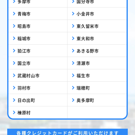
多摩市
国分寺市
青梅市
小金井市
昭島市
東久留米市
稲城市
東大和市
狛江市
あきる野市
国立市
清瀬市
武蔵村山市
福生市
羽村市
瑞穂町
日の出町
奥多摩町
檜原村