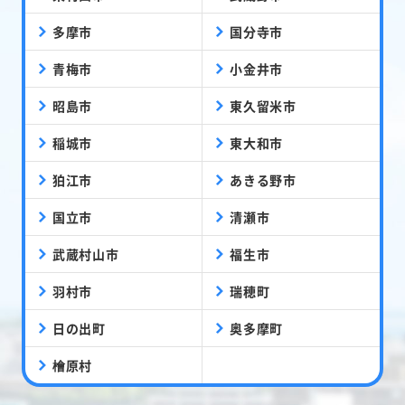
多摩市
国分寺市
青梅市
小金井市
昭島市
東久留米市
稲城市
東大和市
狛江市
あきる野市
国立市
清瀬市
武蔵村山市
福生市
羽村市
瑞穂町
日の出町
奥多摩町
檜原村