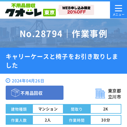
No.28794｜作業事例
キャリーケースと椅子をお引き取りしま
した
2024年04月26日
東京都
不用品回収
立川市
マンション
2K
建物種類
間取り
2人
30分
作業人数
作業時間