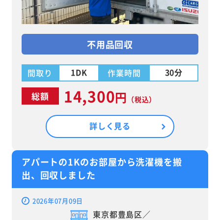
不用品回収
1DK
30分
間取り
作業時間
14,300
円
総額
（税込）
詳しく見る
アパートの1Kのお部屋から洗濯機を搬
出、回収しました
2026年07月09日
東京都豊島区／