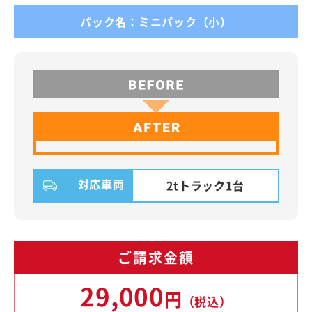
パック名：ミニパック（小）
対応車両
2tトラック1台
ご請求金額
29,000
円
（税込）