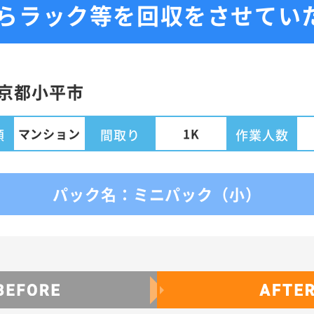
からラック等を回収をさせてい
京都
小平市
マンション
1K
類
間取り
作業人数
パック名：ミニパック（小）