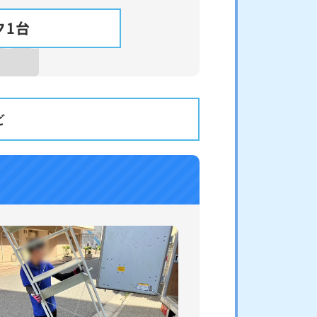
ク1台
ど