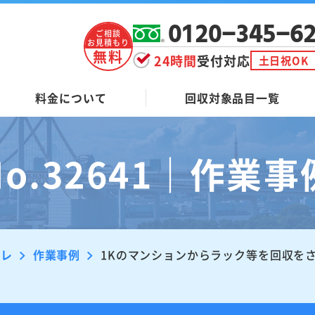
0120-345-6
ご相談
お見積もり
無料
24時間
受付対応
土日祝OK
料金について
回収対象品目一覧
No.32641｜作業事
ーレ
作業事例
1Kのマンションからラック等を回収を