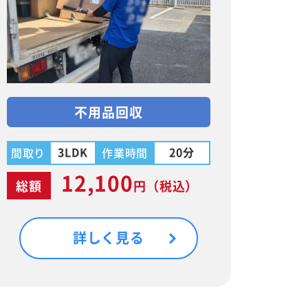
不用品回収
3LDK
20分
間取り
作業時間
12,100
総額
円
（税込）
詳しく見る