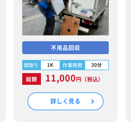
不用品回収
1K
30分
間取り
作業時間
11,000
総額
円
（税込）
詳しく見る