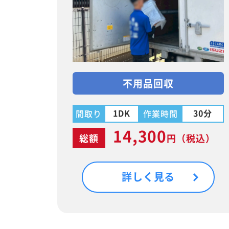
不用品回収
1DK
30分
間取り
作業時間
14,300
総額
円
（税込）
詳しく見る