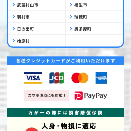
武蔵村山市
福生市
羽村市
瑞穂町
日の出町
奥多摩町
檜原村