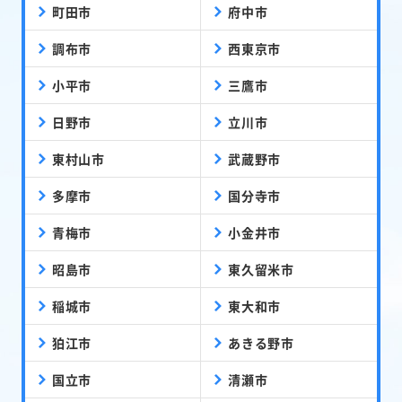
町田市
府中市
調布市
西東京市
小平市
三鷹市
日野市
立川市
東村山市
武蔵野市
多摩市
国分寺市
青梅市
小金井市
昭島市
東久留米市
稲城市
東大和市
狛江市
あきる野市
国立市
清瀬市