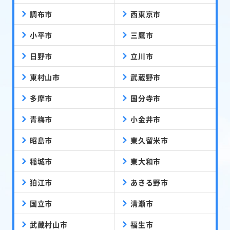
調布市
西東京市
小平市
三鷹市
日野市
立川市
東村山市
武蔵野市
多摩市
国分寺市
青梅市
小金井市
昭島市
東久留米市
稲城市
東大和市
狛江市
あきる野市
国立市
清瀬市
武蔵村山市
福生市