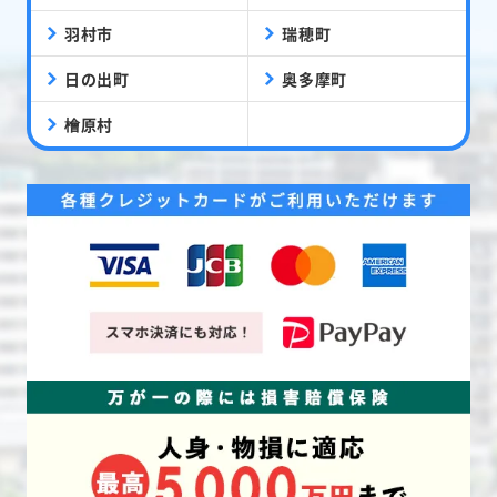
羽村市
瑞穂町
日の出町
奥多摩町
檜原村