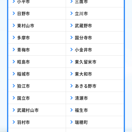
小平市
三鷹市
日野市
立川市
東村山市
武蔵野市
多摩市
国分寺市
青梅市
小金井市
昭島市
東久留米市
稲城市
東大和市
狛江市
あきる野市
国立市
清瀬市
武蔵村山市
福生市
羽村市
瑞穂町