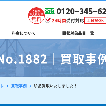
0120-345-6
ご相談
お見積もり
無料
24時間
受付対応
土日祝OK
料金について
回収対象品目一覧
No.1882｜買取事
ーレ
買取事例
珍品買取いたしました！