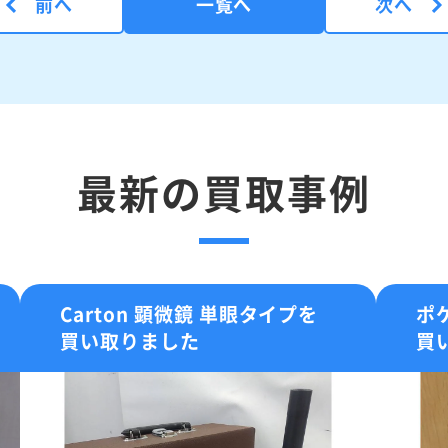
前へ
一覧へ
次へ
最新の買取事例
Carton 顕微鏡 単眼タイプを
ポ
買い取りました
買