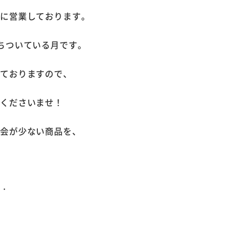
いに営業しております。
ちついている月です。
いておりますので、
せくださいませ！
機会が少ない商品を、
。
・・