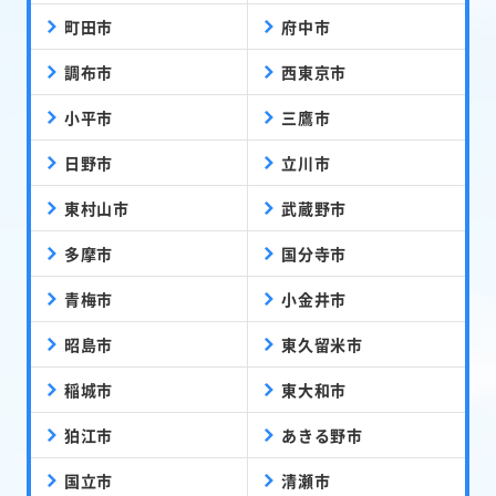
町田市
府中市
調布市
西東京市
小平市
三鷹市
日野市
立川市
東村山市
武蔵野市
多摩市
国分寺市
青梅市
小金井市
昭島市
東久留米市
稲城市
東大和市
狛江市
あきる野市
国立市
清瀬市