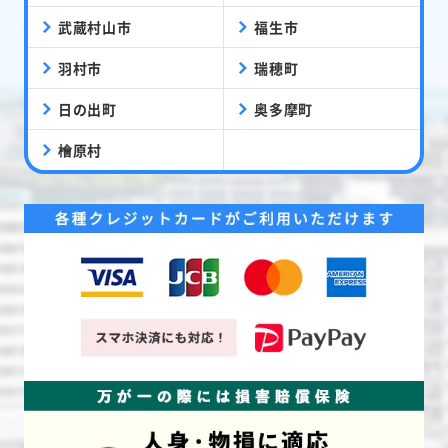
武蔵村山市
福生市
羽村市
瑞穂町
日の出町
奥多摩町
檜原村