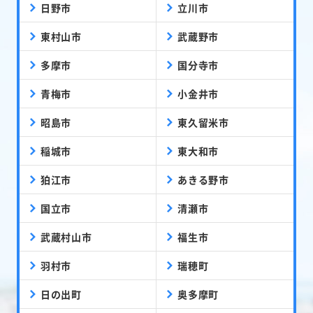
日野市
立川市
東村山市
武蔵野市
多摩市
国分寺市
青梅市
小金井市
昭島市
東久留米市
稲城市
東大和市
狛江市
あきる野市
国立市
清瀬市
武蔵村山市
福生市
羽村市
瑞穂町
日の出町
奥多摩町