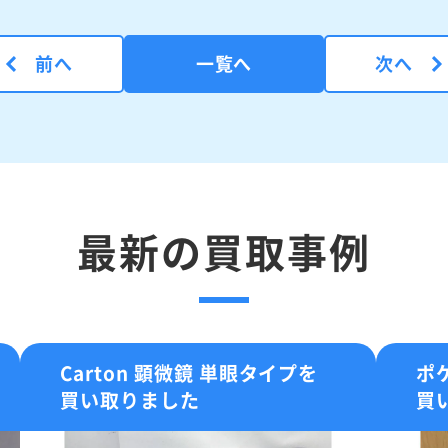
前へ
一覧へ
次へ
最新の買取事例
Carton 顕微鏡 単眼タイプを
ポ
買い取りました
買