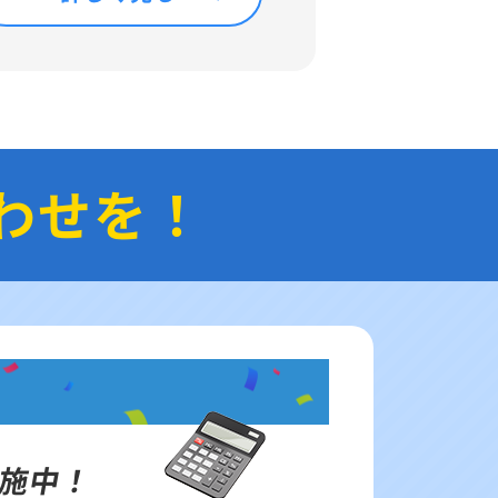
わせを！
施中！