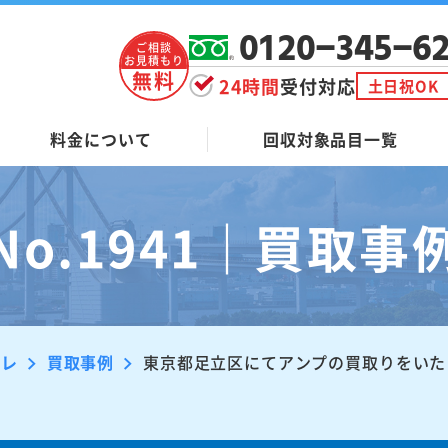
0120-345-6
ご相談
お見積もり
無料
24時間
受付対応
土日祝OK
料金について
回収対象品目一覧
No.1941｜買取事
ーレ
買取事例
東京都足立区にてアンプの買取りをいた