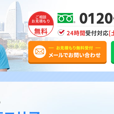
0120
ご相談
お見積もり
無料
24時間
受付対応
[
の