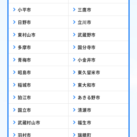
小平市
三鷹市
日野市
立川市
東村山市
武蔵野市
多摩市
国分寺市
青梅市
小金井市
昭島市
東久留米市
稲城市
東大和市
狛江市
あきる野市
国立市
清瀬市
武蔵村山市
福生市
羽村市
瑞穂町