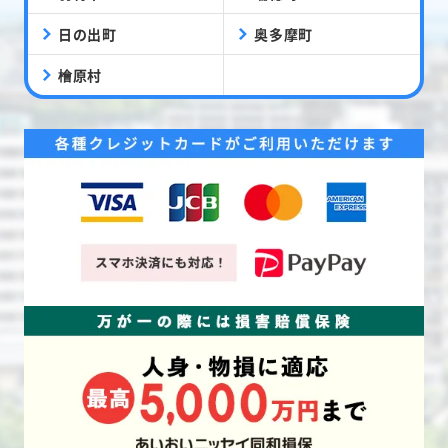
日の出町
奥多摩町
檜原村