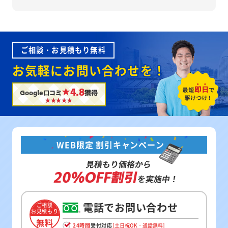
ご相談・お見積もり無料
お気軽にお問い合わせを！
★4.8
Google口コミ
獲得
WEB限定 割引キャンペーン
見積もり価格から
20%OFF割引
を実施中！
電話でお問い合わせ
ご相談
お見積もり
無料
24時間
受付対応
[土日祝OK・通話無料]