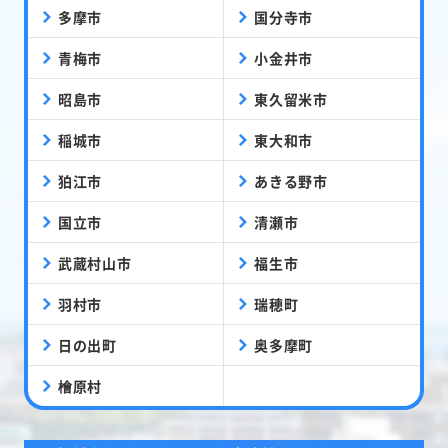
多摩市
国分寺市
青梅市
小金井市
昭島市
東久留米市
稲城市
東大和市
狛江市
あきる野市
国立市
清瀬市
武蔵村山市
福生市
羽村市
瑞穂町
日の出町
奥多摩町
檜原村