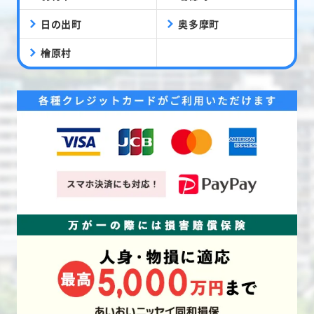
日の出町
奥多摩町
檜原村