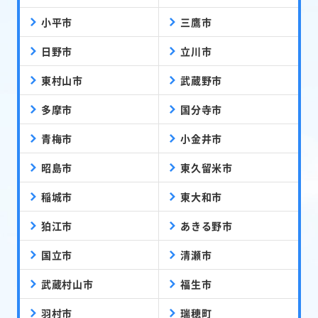
小平市
三鷹市
日野市
立川市
東村山市
武蔵野市
多摩市
国分寺市
青梅市
小金井市
昭島市
東久留米市
稲城市
東大和市
狛江市
あきる野市
国立市
清瀬市
武蔵村山市
福生市
羽村市
瑞穂町