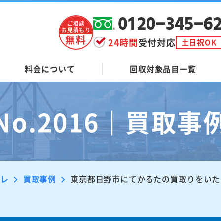
0120-345-6
ご相談
お見積もり
無料
24時間
受付対応
土日祝OK
料金について
回収対象品目一覧
No.2016｜買取事
ーレ
買取事例
東京都日野市にてかるたの買取りをいた