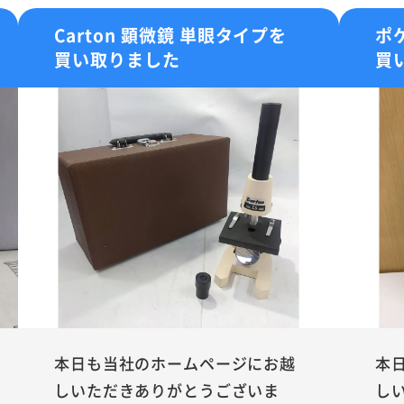
Carton 顕微鏡 単眼タイプを
ポ
買い取りました
買
本日も当社のホームページにお越
本
しいただきありがとうございま
し