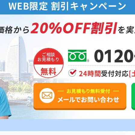
WEB限定 割引キャンペーン
20%OFF割引
価格から
を実
0120
ご相談
お見積もり
無料
24時間
受付対応
[