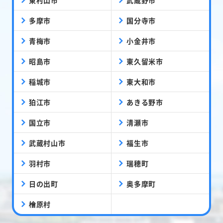
東村山市
武蔵野市
多摩市
国分寺市
青梅市
小金井市
昭島市
東久留米市
稲城市
東大和市
狛江市
あきる野市
国立市
清瀬市
武蔵村山市
福生市
羽村市
瑞穂町
日の出町
奥多摩町
檜原村