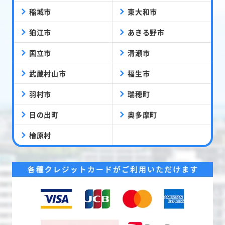
稲城市
東大和市
狛江市
あきる野市
国立市
清瀬市
武蔵村山市
福生市
羽村市
瑞穂町
日の出町
奥多摩町
檜原村