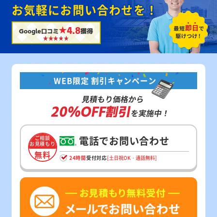
お気軽にお問い合わせを！
★4.8
Google口コミ
獲得
WEB限定 割引キャンペーン
見積もり価格から
20%OFF割引
を実施中！
電話でお問い合わせ
ご相談
お見積もり
無料
24時間
受付対応
[土日祝OK・通話無料]