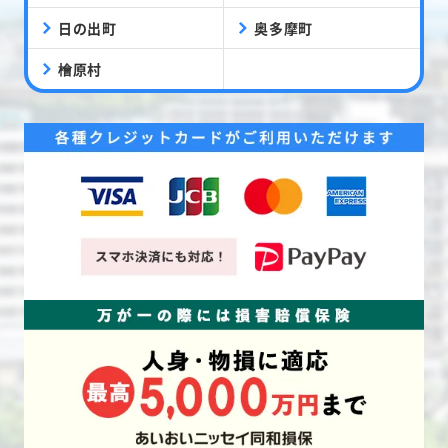
日の出町
奥多摩町
檜原村