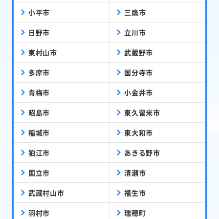
小平市
三鷹市
日野市
立川市
東村山市
武蔵野市
多摩市
国分寺市
青梅市
小金井市
昭島市
東久留米市
稲城市
東大和市
狛江市
あきる野市
国立市
清瀬市
武蔵村山市
福生市
羽村市
瑞穂町