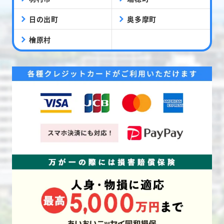
日の出町
奥多摩町
檜原村