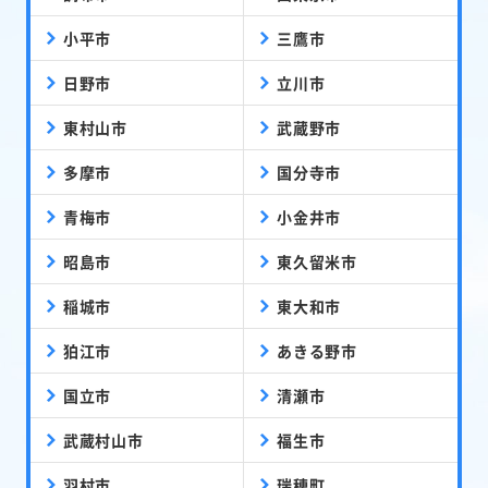
小平市
三鷹市
日野市
立川市
東村山市
武蔵野市
多摩市
国分寺市
青梅市
小金井市
昭島市
東久留米市
稲城市
東大和市
狛江市
あきる野市
国立市
清瀬市
武蔵村山市
福生市
羽村市
瑞穂町