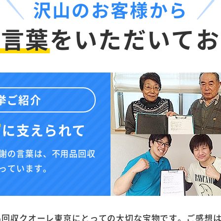
沢山のお客様から
お言葉
を
いただいてお
挙ご紹介
”
に
支えられて
謝の言葉は、不用品回収
っています。
品回収クオーレ東京にとっての大切な宝物です。ご感想