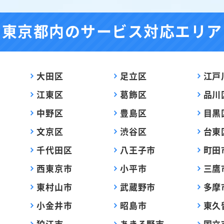
東京都内の
サービス対応エリア
大田区
足立区
江戸
江東区
葛飾区
品川
中野区
豊島区
目黒
文京区
渋谷区
台東
千代田区
八王子市
町田
西東京市
小平市
三鷹
東村山市
武蔵野市
多摩
小金井市
昭島市
東久
狛江市
あきる野市
国立