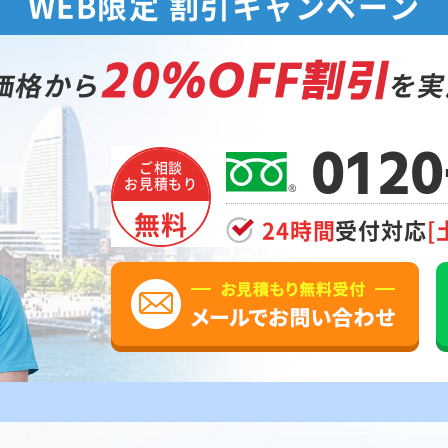
WEB限定 割引キャンペーン
20%OFF割引
価格から
を実
0120
ご相談
お見積もり
無料
24時間
受付対応
[