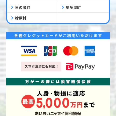
日の出町
奥多摩町
檜原村