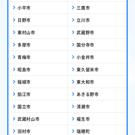
小平市
三鷹市
日野市
立川市
東村山市
武蔵野市
多摩市
国分寺市
青梅市
小金井市
昭島市
東久留米市
稲城市
東大和市
狛江市
あきる野市
国立市
清瀬市
武蔵村山市
福生市
羽村市
瑞穂町