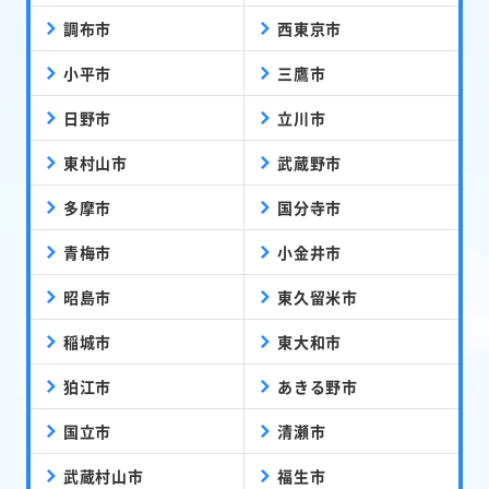
調布市
西東京市
小平市
三鷹市
日野市
立川市
東村山市
武蔵野市
多摩市
国分寺市
青梅市
小金井市
昭島市
東久留米市
稲城市
東大和市
狛江市
あきる野市
国立市
清瀬市
武蔵村山市
福生市