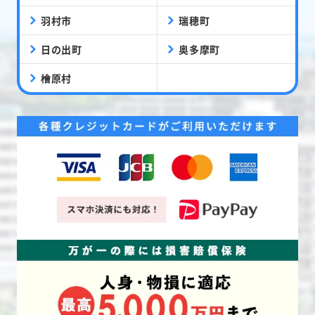
羽村市
瑞穂町
日の出町
奥多摩町
檜原村