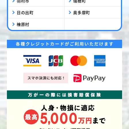
羽村市
瑞穂町
日の出町
奥多摩町
檜原村