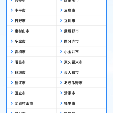
小平市
三鷹市
日野市
立川市
東村山市
武蔵野市
多摩市
国分寺市
青梅市
小金井市
昭島市
東久留米市
稲城市
東大和市
狛江市
あきる野市
国立市
清瀬市
武蔵村山市
福生市