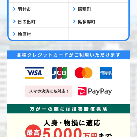
羽村市
瑞穂町
日の出町
奥多摩町
檜原村