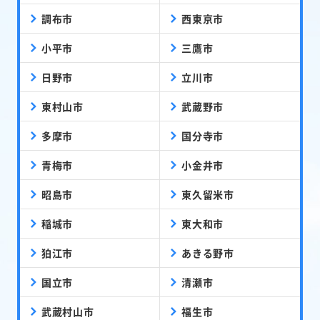
調布市
西東京市
小平市
三鷹市
日野市
立川市
東村山市
武蔵野市
多摩市
国分寺市
青梅市
小金井市
昭島市
東久留米市
稲城市
東大和市
狛江市
あきる野市
国立市
清瀬市
武蔵村山市
福生市