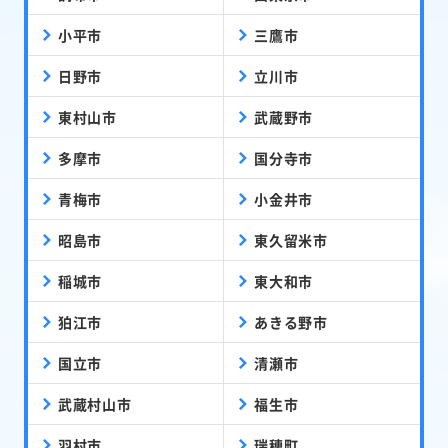
小平市
三鷹市
日野市
立川市
東村山市
武蔵野市
多摩市
国分寺市
青梅市
小金井市
昭島市
東久留米市
稲城市
東大和市
狛江市
あきる野市
国立市
清瀬市
武蔵村山市
福生市
羽村市
瑞穂町