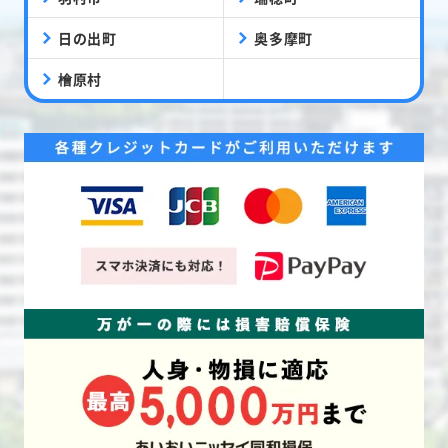
日の出町
奥多摩町
檜原村