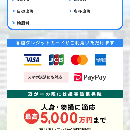
日の出町
奥多摩町
檜原村