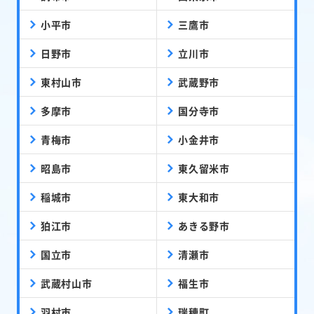
小平市
三鷹市
日野市
立川市
東村山市
武蔵野市
多摩市
国分寺市
青梅市
小金井市
昭島市
東久留米市
稲城市
東大和市
狛江市
あきる野市
国立市
清瀬市
武蔵村山市
福生市
羽村市
瑞穂町