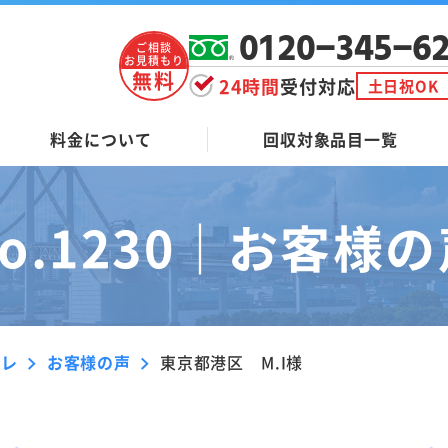
0120-345-6
ご相談
お見積もり
無料
24時間
受付対応
土日祝OK
料金について
回収対象品目一覧
o.1230｜
お客様の
ーレ
お客様の声
東京都港区 M.I様