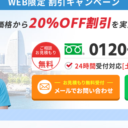
WEB限定 割引キャンペーン
20%OFF割引
価格から
を実
0120
ご相談
お見積もり
無料
24時間
受付対応
[