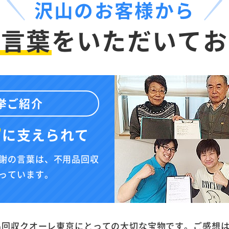
沢山のお客様から
お言葉
を
いただいてお
挙ご紹介
”
に
支えられて
謝の言葉は、不用品回収
っています。
品回収クオーレ東京にとっての大切な宝物です。ご感想