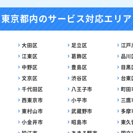
東京都内の
サービス対応エリア
大田区
足立区
江戸
江東区
葛飾区
品川
中野区
豊島区
目黒
文京区
渋谷区
台東
千代田区
八王子市
町田
西東京市
小平市
三鷹
東村山市
武蔵野市
多摩
小金井市
昭島市
東久
狛江市
あきる野市
国立