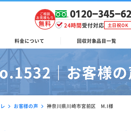
0120-345-6
ご相談
お見積もり
無料
24時間
受付対応
土日祝OK
料金について
回収対象品目一覧
o.1532｜
お客様の
ーレ
お客様の声
神奈川県川崎市宮前区 M.I様