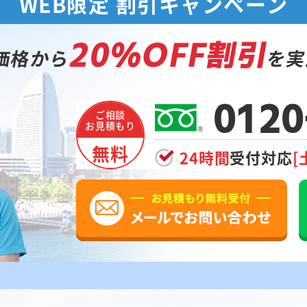
WEB限定 割引キャンペーン
20%OFF割引
価格から
を実
0120
ご相談
お見積もり
無料
24時間
受付対応
[