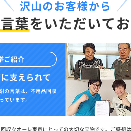
沢山のお客様から
お言葉
を
いただいてお
挙ご紹介
”
に
支えられて
謝の言葉は、不用品回収
っています。
品回収クオーレ東京にとっての大切な宝物です。ご感想