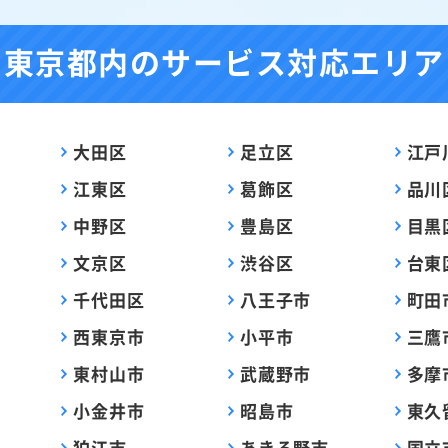
東京都内の
サービス対応エリア
大田区
足立区
江戸
江東区
葛飾区
品川
中野区
豊島区
目黒
文京区
渋谷区
台東
千代田区
八王子市
町田
西東京市
小平市
三鷹
東村山市
武蔵野市
多摩
小金井市
昭島市
東久
狛江市
あきる野市
国立