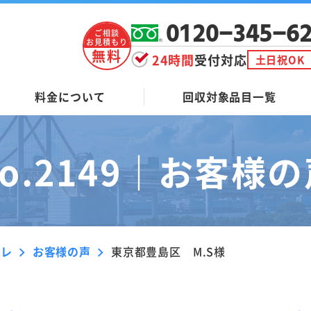
0120-345-6
ご相談
お見積もり
無料
24時間
受付対応
土日祝OK
料金について
回収対象品目一覧
o.2149｜
お客様の
ーレ
お客様の声
東京都豊島区 M.S様