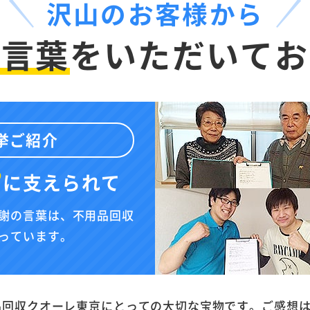
沢山のお客様から
お言葉
を
いただいてお
挙ご紹介
”
に
支えられて
謝の言葉は、不用品回収
っています。
品回収クオーレ東京にとっての大切な宝物です。ご感想