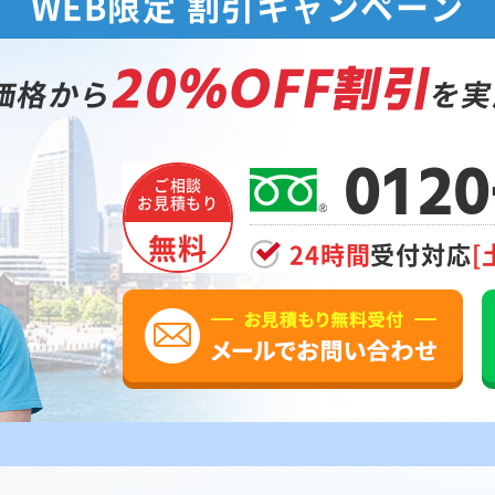
WEB限定 割引キャンペーン
20%OFF割引
価格から
を実
0120
ご相談
お見積もり
無料
24時間
受付対応
[