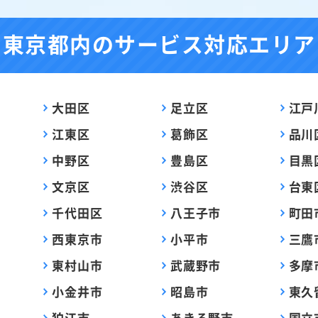
東京都内の
サービス対応エリア
大田区
足立区
江戸
江東区
葛飾区
品川
中野区
豊島区
目黒
文京区
渋谷区
台東
千代田区
八王子市
町田
西東京市
小平市
三鷹
東村山市
武蔵野市
多摩
小金井市
昭島市
東久
狛江市
あきる野市
国立