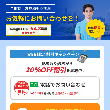
ご相談・お見積もり無料
お気軽にお問い合わせを！
★4.8
Google口コミ
獲得
WEB限定 割引キャンペーン
見積もり価格から
20%OFF割引
を実施中！
電話でお問い合わせ
ご相談
お見積もり
無料
24時間
受付対応
[土日祝OK・通話無料]