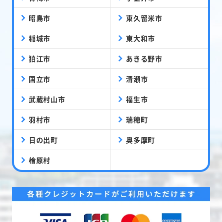
昭島市
東久留米市
稲城市
東大和市
狛江市
あきる野市
国立市
清瀬市
武蔵村山市
福生市
羽村市
瑞穂町
日の出町
奥多摩町
檜原村