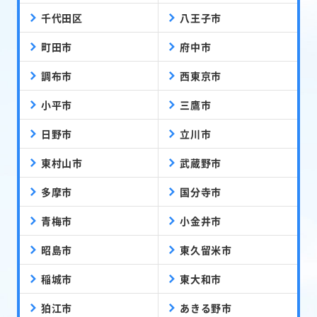
千代田区
八王子市
町田市
府中市
調布市
西東京市
小平市
三鷹市
日野市
立川市
東村山市
武蔵野市
多摩市
国分寺市
青梅市
小金井市
昭島市
東久留米市
稲城市
東大和市
狛江市
あきる野市