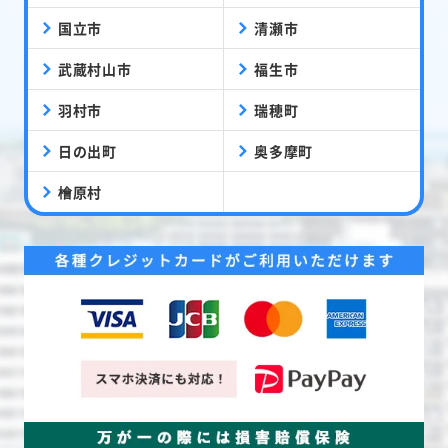
国立市
清瀬市
武蔵村山市
福生市
羽村市
瑞穂町
日の出町
奥多摩町
檜原村