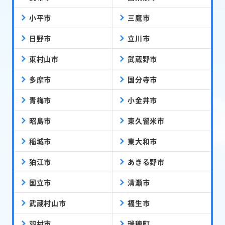
小平市
三鷹市
日野市
立川市
東村山市
武蔵野市
多摩市
国分寺市
青梅市
小金井市
昭島市
東久留米市
稲城市
東大和市
狛江市
あきる野市
国立市
清瀬市
武蔵村山市
福生市
羽村市
瑞穂町