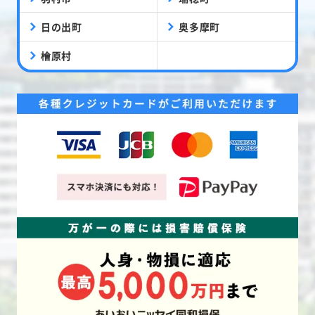
日の出町
奥多摩町
檜原村