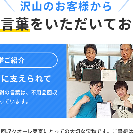
沢山のお客様から
お言葉
を
いただいてお
挙ご紹介
”
に
支えられて
謝の言葉は、不用品回収
っています。
品回収クオーレ東京にとっての大切な宝物です。ご感想