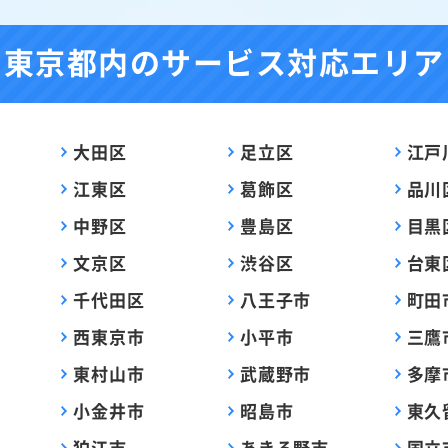
東京都内の
サービス対応エリア
大田区
足立区
江戸
江東区
葛飾区
品川
中野区
豊島区
目黒
文京区
渋谷区
台東
千代田区
八王子市
町田
西東京市
小平市
三鷹
東村山市
武蔵野市
多摩
小金井市
昭島市
東久
狛江市
あきる野市
国立