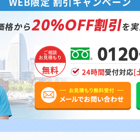
WEB限定 割引キャンペーン
20%OFF割引
価格から
を実
0120
ご相談
お見積もり
無料
24時間
受付対応
[