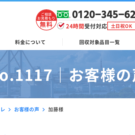
0120-345-6
ご相談
お見積もり
無料
24時間
受付対応
土日祝OK
料金について
回収対象品目一覧
o.1117｜
お客様の
ーレ
お客様の声
加藤様