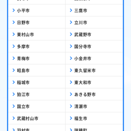
小平市
三鷹市
日野市
立川市
東村山市
武蔵野市
多摩市
国分寺市
青梅市
小金井市
昭島市
東久留米市
稲城市
東大和市
狛江市
あきる野市
国立市
清瀬市
武蔵村山市
福生市
羽村市
瑞穂町