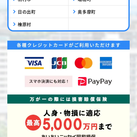
日の出町
奥多摩町
檜原村