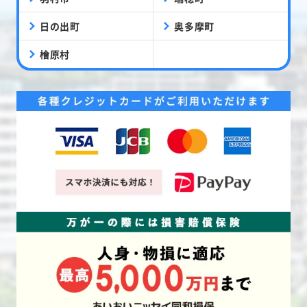
日の出町
奥多摩町
檜原村