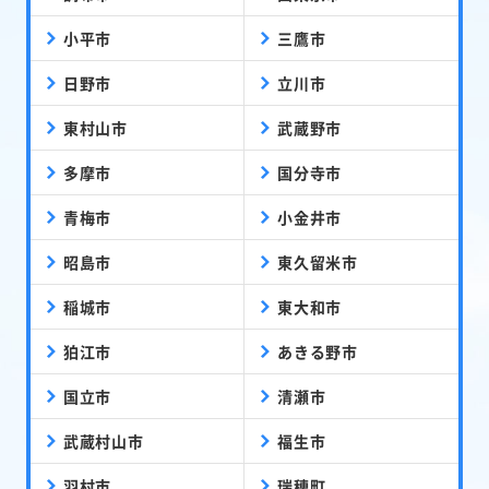
小平市
三鷹市
日野市
立川市
東村山市
武蔵野市
多摩市
国分寺市
青梅市
小金井市
昭島市
東久留米市
稲城市
東大和市
狛江市
あきる野市
国立市
清瀬市
武蔵村山市
福生市
羽村市
瑞穂町