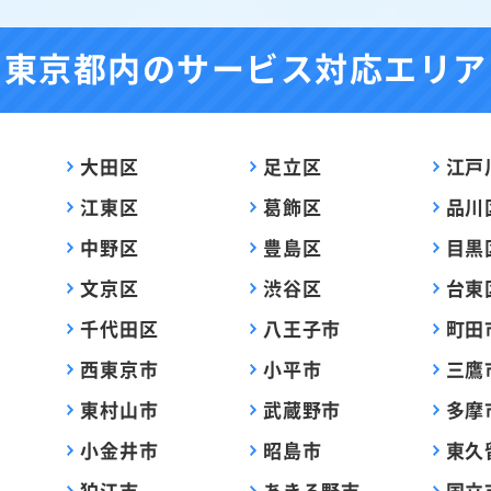
東京都内の
サービス対応エリア
大田区
足立区
江戸
江東区
葛飾区
品川
中野区
豊島区
目黒
文京区
渋谷区
台東
千代田区
八王子市
町田
西東京市
小平市
三鷹
東村山市
武蔵野市
多摩
小金井市
昭島市
東久
狛江市
あきる野市
国立