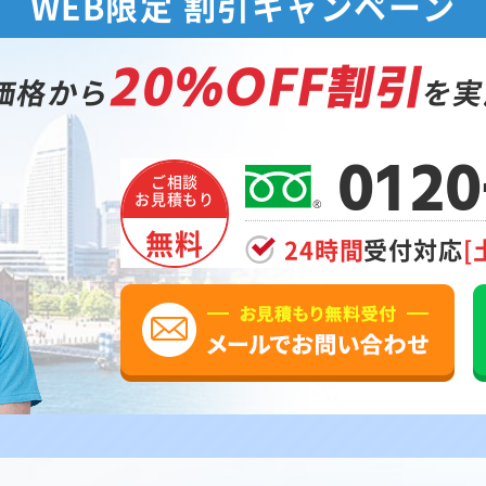
WEB限定 割引キャンペーン
20%OFF割引
価格から
を実
0120
ご相談
お見積もり
無料
24時間
受付対応
[