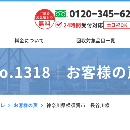
0120-345-6
ご相談
お見積もり
無料
24時間
受付対応
土日祝OK
料金について
回収対象品目一覧
o.1318｜
お客様の
ーレ
お客様の声
神奈川県横須賀市 長谷川様