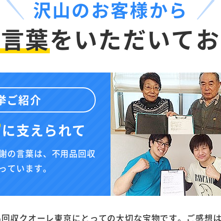
沢山のお客様から
お言葉
を
いただいてお
挙ご紹介
”
に
支えられて
謝の言葉は、不用品回収
っています。
品回収クオーレ東京にとっての大切な宝物です。ご感想