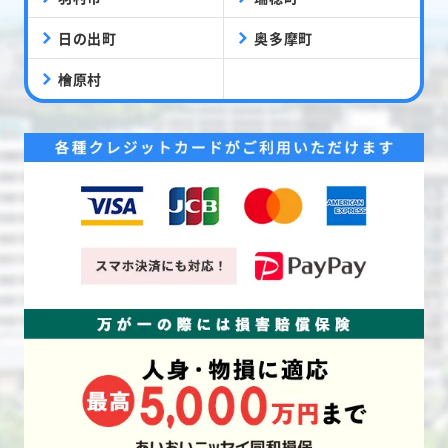
日の出町
奥多摩町
檜原村