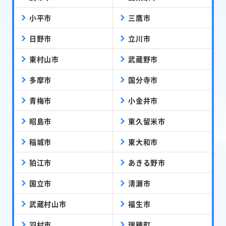
小平市
三鷹市
日野市
立川市
東村山市
武蔵野市
多摩市
国分寺市
青梅市
小金井市
昭島市
東久留米市
稲城市
東大和市
狛江市
あきる野市
国立市
清瀬市
武蔵村山市
福生市
羽村市
瑞穂町