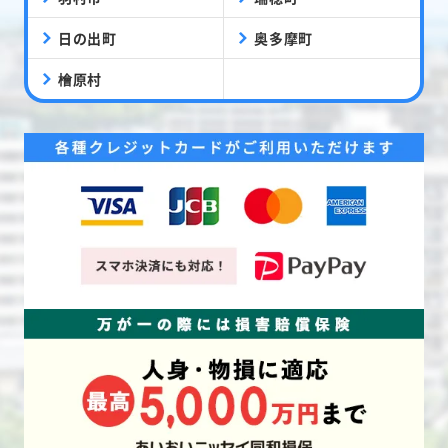
日の出町
奥多摩町
檜原村