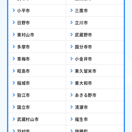
小平市
三鷹市
日野市
立川市
東村山市
武蔵野市
多摩市
国分寺市
青梅市
小金井市
昭島市
東久留米市
稲城市
東大和市
狛江市
あきる野市
国立市
清瀬市
武蔵村山市
福生市
羽村市
瑞穂町