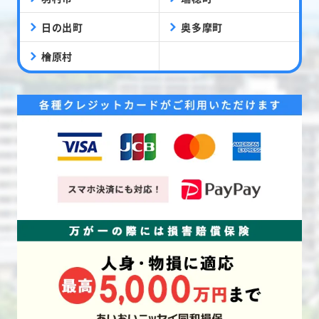
日の出町
奥多摩町
檜原村