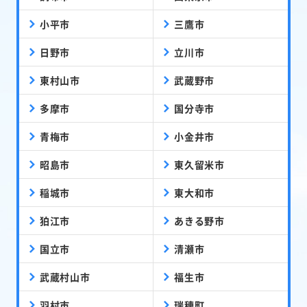
小平市
三鷹市
日野市
立川市
東村山市
武蔵野市
多摩市
国分寺市
青梅市
小金井市
昭島市
東久留米市
稲城市
東大和市
狛江市
あきる野市
国立市
清瀬市
武蔵村山市
福生市
羽村市
瑞穂町